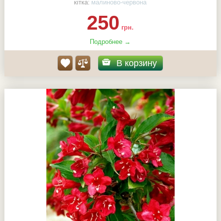
кітка:
малиново-червона
250
грн.
Подробнее →
В корзину