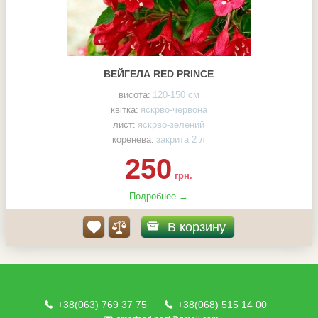
ВЕЙГЕЛА RED PRINCE
висота:
120-150 см
квітка:
яскрво-червона
лист:
яскрво-зелений
коренева:
закрита 2 л
250
грн.
Подробнее →
В корзину
+38(063) 769 37 75
+38(068) 515 14 00