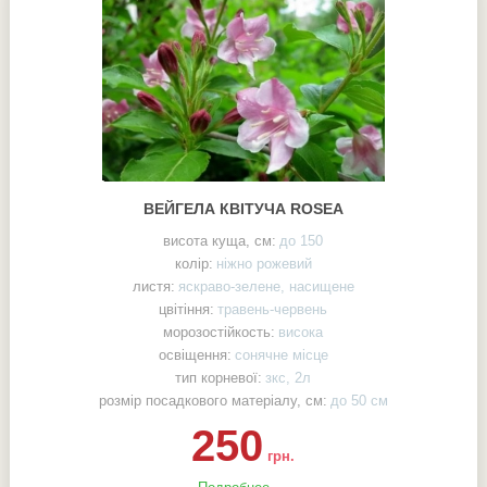
ВЕЙГЕЛА КВІТУЧА ROSEA
висота куща, см:
до 150
колір:
ніжно рожевий
листя:
яскраво-зелене, насищене
цвітіння:
травень-червень
морозостійкость:
висока
освіщення:
сонячне місце
тип корневої:
зкс, 2л
розмір посадкового матеріалу, см:
до 50 см
250
грн.