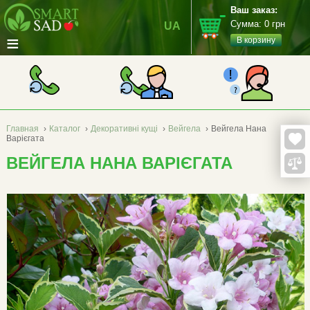
Ваш заказ:
Сумма:
0
грн
UA
≡
В корзину
Главная
›
Каталог
›
Декоративні кущі
›
Вейгела
›
Вейгела Нана
Варієгата
ВЕЙГЕЛА НАНА ВАРІЄГАТА