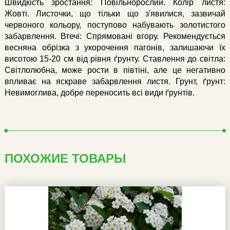
Швидкість зростання: Повільнорослий. Колір листя:
Жовті. Листочки, що тільки що з'явилися, зазвичай
червоного кольору, поступово набувають золотистого
забарвлення. Втечі: Спрямовані вгору. Рекомендується
весняна обрізка з укорочення пагонів, залишаючи їх
висотою 15-20 см від рівня ґрунту. Ставлення до світла:
Світлолюбна, може рости в півтіні, але це негативно
впливає на яскраве забарвлення листя. Грунт, ґрунт:
Невимоглива, добре переносить всі види ґрунтів.
ПОХОЖИЕ ТОВАРЫ