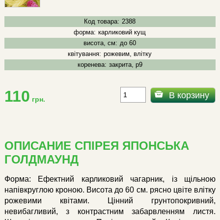
Код товара:
2388
форма:
карликовий кущ
висота, см:
до 60
квітування:
рожевим, влітку
коренева:
закрита, р9
110
В корзину
грн.
ОПИСАНИЕ СПІРЕЯ ЯПОНСЬКА
ГОЛДМАУНД
Форма: Ефектний карликовий чагарник, із щільною
напівкруглою кроною. Висота до 60 см. рясно цвіте влітку
рожевими квітами. Цінний грунтопокривний,
невибагливий, з контрастним забарвленням листя.