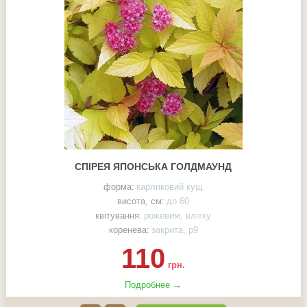
СПІРЕЯ ЯПОНСЬКА ГОЛДМАУНД
форма:
карликовий кущ
висота, см:
до 60
квітування:
рожевим, влітку
коренева:
закрита, р9
110
грн.
Подробнее →