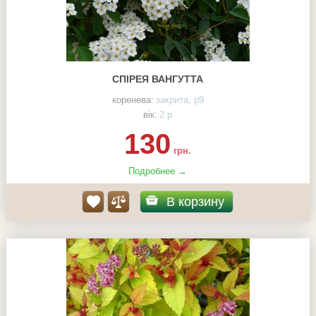
СПІРЕЯ ВАНГУТТА
коренева:
закрита, р9
вік:
2 р
130
грн.
Подробнее →
В корзину