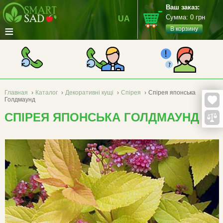
Ваш заказ:
Сумма:
0
грн
UA
≡
В корзину
Главная
›
Каталог
›
Декоративні кущі
›
Спірея
›
Спірея японська
Голдмаунд
СПІРЕЯ ЯПОНСЬКА ГОЛДМАУНД