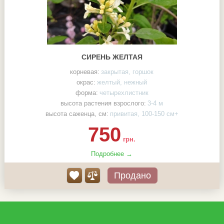
СИРЕНЬ ЖЕЛТАЯ
корневая:
закрытая, горшок
окрас:
желтый, нежный
форма:
четырехлистник
высота растения взрослого:
3-4 м
высота саженца, см:
привитая, 100-150 см+
750
грн.
Подробнее →
Продано