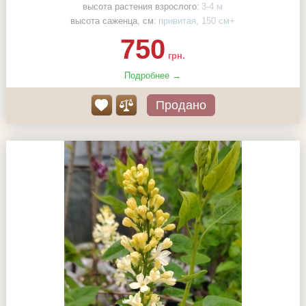
высота растения взрослого:
3-4 м
высота саженца, см:
привитая, 150 см+
750
грн.
Подробнее →
Продано