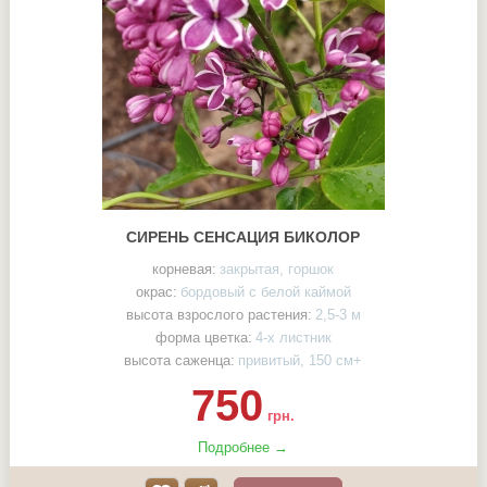
СИРЕНЬ СЕНСАЦИЯ БИКОЛОР
корневая:
закрытая, горшок
окрас:
бордовый с белой каймой
высота взрослого растения:
2,5-3 м
форма цветка:
4-х листник
высота саженца:
привитый, 150 см+
750
грн.
Подробнее →