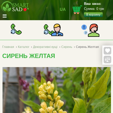
Ваш заказ:
Сумма:
0
грн
UA
≡
В корзину
Главная
›
Каталог
›
Декоративні кущі
›
Сирень
›
Сирень Желтая
СИРЕНЬ ЖЕЛТАЯ