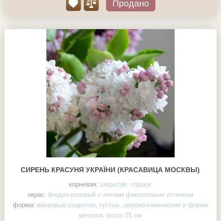
Продано
СИРЕНЬ КРАСУНЯ УКРАЇНИ (КРАСАВИЦА МОСКВЫ)
корневая:
закрытая, горшок
окрас:
бледно-розовый с легким фиолетовым оттенком
форма:
махровые соцветия, густые, широко-конические в форме
метелок около 25 см