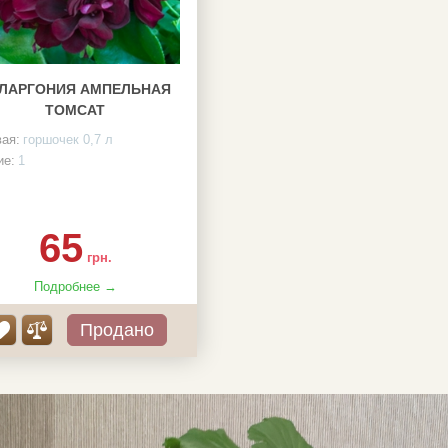
ЛАРГОНИЯ АМПЕЛЬНАЯ
TOMCAT
вая:
горшочек 0,7 л
ие:
1
65
грн.
Подробнее →
Продано