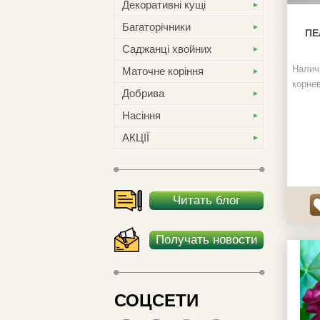
Декоративні кущі
Багаторічники
ПЕ
Саджанці хвойних
Налич
Маточне коріння
корне
Добрива
Насіння
АКЦІЇ
Читать блог
Получать новости
СОЦСЕТИ