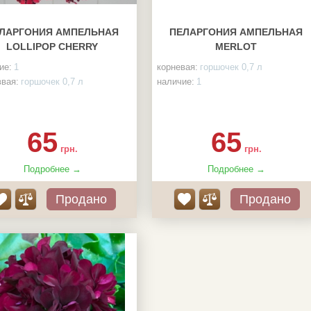
ЛАРГОНИЯ АМПЕЛЬНАЯ
ПЕЛАРГОНИЯ АМПЕЛЬНАЯ
LOLLIPOP CHERRY
MERLOT
ие:
1
корневая:
горшочек 0,7 л
ввая:
горшочек 0,7 л
наличие:
1
65
65
грн.
грн.
Подробнее →
Подробнее →
Продано
Продано