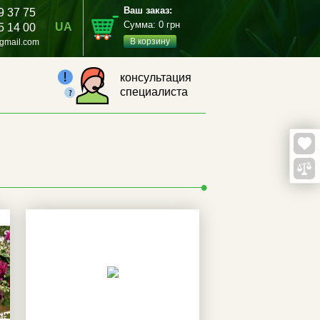
Ваш заказ:
9 37 75
Сумма:
0
грн
UA
5 14 00
В корзину
gmail.com
консультация
специалиста