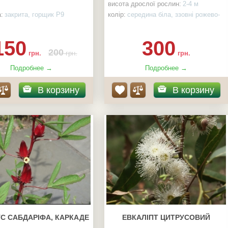
висота дрослої рослин:
2-4 м
:
закрита, горщик Р9
колір:
середина біла, ззовні рожево-
пурпурова
діаметр квітки:
8-20 см
150
300
200
грн.
грн.
грн.
Подробнее →
Подробнее →
В корзину
В корзину
УС САБДАРІФА, КАРКАДЕ
ЕВКАЛІПТ ЦИТРУСОВИЙ