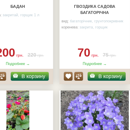
БАДАН
ГВОЗДИКА САДОВА
БАГАТОРІЧНА
:
закритай, горщик 1 л
вид:
багаторічник, грунтопокривник
коренева:
закрита, горщик
200
70
220
75
грн.
грн.
грн.
грн.
Подробнее →
Подробнее →
В корзину
В корзину