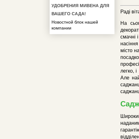
УДОБРЕНИЯ МИВЕНА ДЛЯ
Раді ві
ВАШЕГО САДА!
Новостной блок нашей
На сьог
компании
декорат
смачні 
насіння
місто н
посадко
професі
легко, 
Але най
саджанц
саджанц
Садж
Широкий
наданим
гаранті
відділе