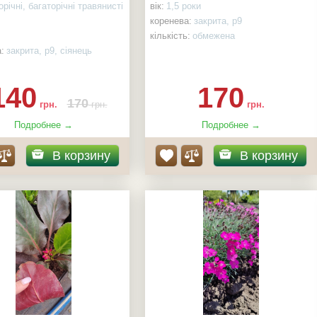
річні, багаторічні травянисті
вік:
1,5 роки
коренева:
закрита, р9
кількість:
обмежена
:
закрита, р9, сіянець
СТЬ:
15 ШТ
140
170
170
грн.
грн.
грн.
Подробнее →
Подробнее →
В корзину
В корзину