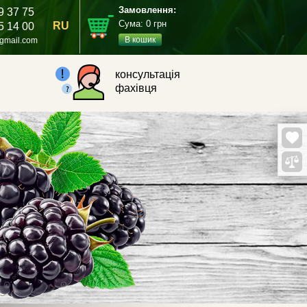
Замовлення:
9 37 75
Сума:
0
грн
RU
5 14 00
В кошик
gmail.com
консультація
фахівця