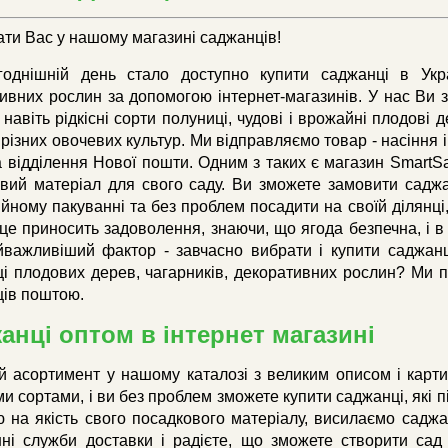
тати Вас у нашому магазині саджанців!
однішній день стало доступно купити саджанці в Украї
ивних рослин за допомогою інтернет-магазинів. У нас Ви 
і навіть рідкісні сорти полуниці, чудові і врожайні плодов
 різних овочевих культур. Ми відправляємо товар - насіння і
а відділення Нової пошти. Одним з таких є магазин SmartS
вий матеріал для свого саду. Ви зможете замовити саджа
йному пакуванні та без проблем посадити на своїй ділянц
і це приносить задоволення, знаючи, що ягода безпечна, і 
важливіший фактор - завчасно вибрати і купити саджанц
і плодових дерев, чагарників, декоративних рослин? Ми п
ів поштою.
анці оптом в інтернет магазині
 асортимент у нашому каталозі з великим описом і кар
и сортами, і ви без проблем зможете купити саджанці, які п
ю на якість свого посадкового матеріалу, висилаємо садж
нні служби доставки і радієте, що зможете створити сад