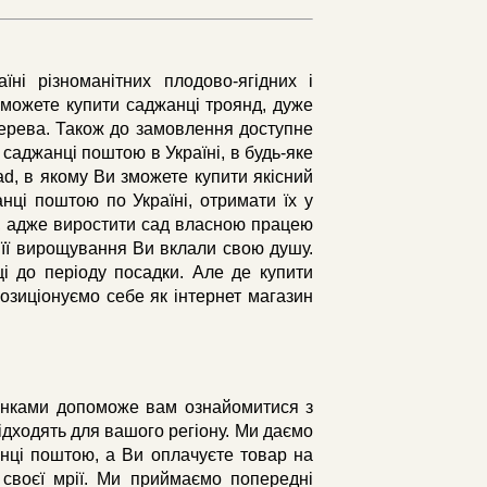
ні різноманітних плодово-ягідних і
зможете купити саджанці троянд, дуже
і дерева. Також до замовлення доступне
 саджанці поштою в Україні, в будь-яке
ad, в якому Ви зможете купити якісний
нці поштою по Україні, отримати їх у
і, адже виростити сад власною працею
в її вирощування Ви вклали свою душу.
і до періоду посадки. Але де купити
озиціонуємо себе як інтернет магазин
тинками допоможе вам ознайомитися з
ідходять для вашого регіону. Ми даємо
анці поштою, а Ви оплачуєте товар на
 своєї мрії. Ми приймаємо попередні