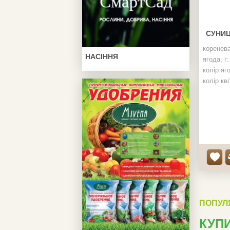
СУНИЦ
коренева
НАСІННЯ
ягода, г:
колір яг
колір кві
ПОПУЛ
КУПИ