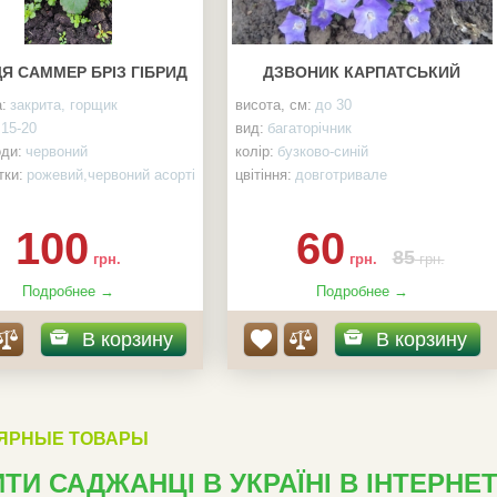
Я САММЕР БРІЗ ГІБРИД
ДЗВОНИК КАРПАТСЬКИЙ
:
закрита, горщик
висота, см:
до 30
15-20
вид:
багаторічник
оди:
червоний
колір:
бузково-синій
тки:
рожевий,червоний асорті
цвітіння:
довготривале
посадка:
сонце, напівтінь
коренева стема:
закрита, р9
100
60
85
грн.
грн.
грн.
Подробнее →
Подробнее →
В корзину
В корзину
ЯРНЫЕ ТОВАРЫ
ТИ САДЖАНЦІ В УКРАЇНІ В ІНТЕРНЕ