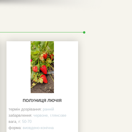
ПОЛУНИЦЯ ЛЮЧІЯ
термін дозрівання:
ранній
забарвлення:
червоне, глянсове
вага, г:
50-70
форма:
виовдено-конічна