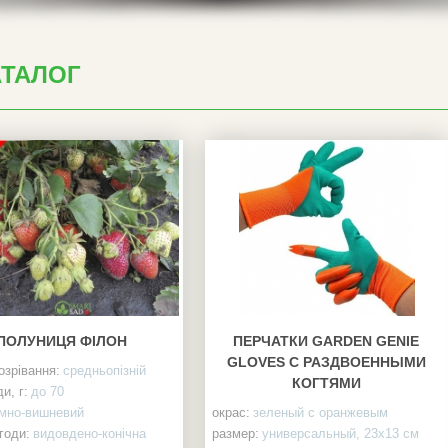
АТАЛОГ
ПОЛУНИЦЯ ФІЛОН
ПЕРЧАТКИ GARDEN GENIE
GLOVES С РАЗДВОЕННЫМИ
озрівання:
средньопізній
КОГТЯМИ
и, г:
до 70
мно-вишневий
окрас:
зеленый с оранжевым
годи:
видовдено-конічна
размер:
универсальный, 23х13 см