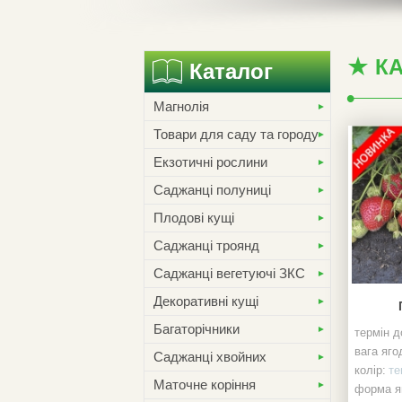
К
Каталог
Магнолія
Товари для саду та городу
Екзотичні рослини
Саджанці полуниці
Плодові кущі
Саджанці троянд
Саджанці вегетуючі ЗКС
Декоративні кущі
Багаторічники
термін д
вага ягод
Саджанці хвойних
колір:
те
Маточне коріння
форма я