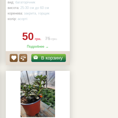
вид:
багаторічник
висота:
25-30 см до 60 см
коренева:
закрита, горщик
колір:
асорті
50
75
грн.
грн.
Подробнее →
В корзину