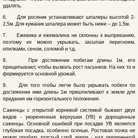
удалять.
6. Для росяник устанавливают шпалеры высотой 2-
2,5м. Для куманик шпалера может быть ниже – до 1,5м.
7. Ежевика и ежемалина не склонны к выпреванию,
поэтому их можно укрывать, засыпая перегноем,
опилками, сеном, соломой и т.д.
8. При достижении побегам длины 1м, его
прищипывают, чтобы вызвать рост пасынков. На них то и
формируется основной урожай.
9. Для того чтобы легче было укрывать побеги по
достижении ими длины 1м пришпиливают к земле для
придания им горизонтального положения.
Саженцы с открытой корневой системой бывают двух
видов - укорененные верхушки (УВ) и дорощенные
саженцы. Основной ошибкой при посадке УВ является
глубокая посадка, особенно осенью. Ростовая почка не
может пробить толстый слой земли - над увеличенной