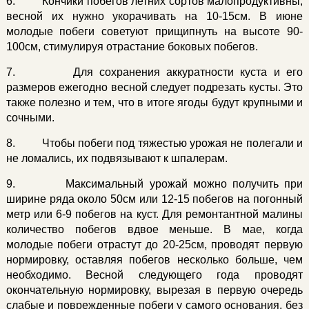
6. Кончики побегов летних сортов малопродуктивны,
весной их нужно укорачивать на 10-15см. В июне
молодые побеги советуют прищипнуть на высоте 90-
100см, стимулируя отрастание боковых побегов.
7. Для сохранения аккуратности куста и его
размеров ежегодно весной следует подрезать кусты. Это
также полезно и тем, что в итоге ягоды будут крупными и
сочными.
8. Чтобы побеги под тяжестью урожая не полегали и
не ломались, их подвязывают к шпалерам.
9. Максимальный урожай можно получить при
ширине ряда около 50см или 12-15 побегов на погонный
метр или 6-9 побегов на куст. Для ремонтантной малины
количество побегов вдвое меньше. В мае, когда
молодые побеги отрастут до 20-25см, проводят первую
нормировку, оставляя побегов несколько больше, чем
необходимо. Весной следующего года проводят
окончательную нормировку, вырезая в первую очередь
слабые и поврежденные побеги у самого основания, без